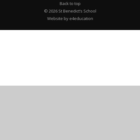
Back to top
© 2026 St Benedict’s School
Website by e4education
Cookie Policy
This site uses cookies to store information on your computer.
Click here for more information
Accept All
Deny
Deny All